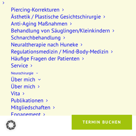
Piercing-Korrekturen
Ästhetik / Plastische Gesichtschirurgie
Anti-Aging Maßnahmen
Behandlung von Säuglingen/Kleinkindern
Schnarchbehandlung
Neuraltherapie nach Huneke
Regulationsmedizin / Mind-Body-Medizin
Häufige Fragen der Patienten
Service
Neurochirurgie
Über mich
© 2026 Praxis an der Wiese. All rights reserved
Über mich
Vita
Publikationen
Mitgliedschaften
Engagement
Leistungen
Nervenkompressionen im Wirbelsäulenbereich
Instabilität der Wirbelsäule