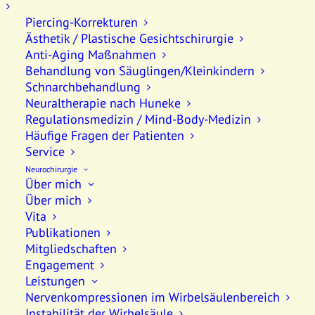
Piercing-Korrekturen
Ästhetik / Plastische Gesichtschirurgie
Anti-Aging Maßnahmen
Behandlung von Säuglingen/Kleinkindern
Schnarchbehandlung
Neuraltherapie nach Huneke
Regulationsmedizin / Mind-Body-Medizin
Häufige Fragen der Patienten
Service
Neurochirurgie
Über mich
Über mich
Vita
Publikationen
WURZELSPITZENRESEKTION
Mitgliedschaften
Engagement
Leistungen
Unter einer Wurzelspitzenresektion versteht
Nervenkompressionen im Wirbelsäulenbereich
Instabilität der Wirbelsäule