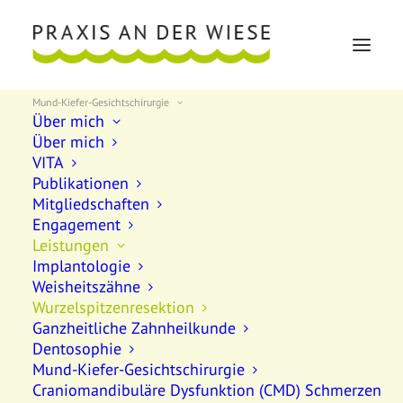
Mund-Kiefer-Gesichtschirurgie
Über mich
Über mich
VITA
Publikationen
Mitgliedschaften
Engagement
Leistungen
Implantologie
Weisheitszähne
Wurzelspitzenresektion
WURZELSPITZENRESEKTION
Ganzheitliche Zahnheilkunde
Dentosophie
Mund-Kiefer-Gesichtschirurgie
Alle Leistungen der Implantologie und
Craniomandibuläre Dysfunktion (CMD) Schmerzen
Oralchirurgie unter einem Dach