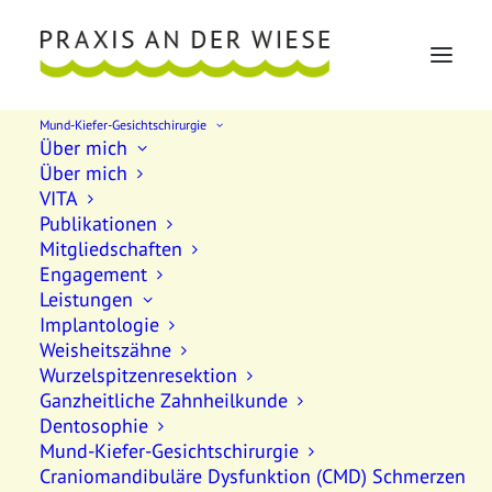
Mund-Kiefer-Gesichtschirurgie
Über mich
Über mich
VITA
Publikationen
Mitgliedschaften
Shop
Engagement
Leistungen
Implantologie
Weisheitszähne
This is a custom category page for Shop
Wurzelspitzenresektion
Ganzheitliche Zahnheilkunde
Dentosophie
Mund-Kiefer-Gesichtschirurgie
Craniomandibuläre Dysfunktion (CMD) Schmerzen