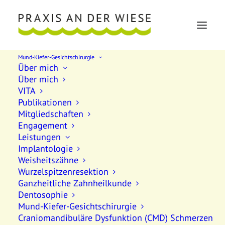
Mund-Kiefer-Gesichtschirurgie
Über mich
Über mich
VITA
Publikationen
Mitgliedschaften
Engagement
Leistungen
Implantologie
Weisheitszähne
Wurzelspitzenresektion
Ganzheitliche Zahnheilkunde
Talk me about
Dentosophie
your project
Mund-Kiefer-Gesichtschirurgie
Craniomandibuläre Dysfunktion (CMD) Schmerzen