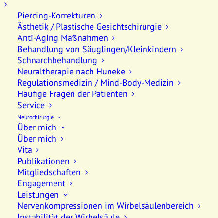
Piercing-Korrekturen
I would love to discuss how we can help you
Ästhetik / Plastische Gesichtschirurgie
with your project.
Anti-Aging Maßnahmen
Behandlung von Säuglingen/Kleinkindern
7th Avenue at 51st Street
,
New York City
Schnarchbehandlung
Neuraltherapie nach Huneke
Phone: +88 (0) 078 7104 2092
Regulationsmedizin / Mind-Body-Medizin
Fax: +88 (0) 078 7104 2093
Häufige Fragen der Patienten
Service
Neurochirurgie
info@yoursite.com
Über mich
Über mich
Vita
Publikationen
Mitgliedschaften
Engagement
Leistungen
Nervenkompressionen im Wirbelsäulenbereich
Instabilität der Wirbelsäule