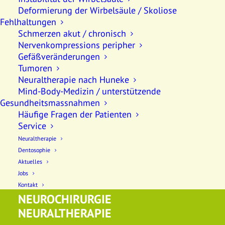
Deformierung der Wirbelsäule / Skoliose
Dentosophie
Fehlhaltungen
Mund-Kiefer-Gesichtschirurgie
Schmerzen akut / chronisch
Craniomandibuläre Dysfunktion (CMD)
Nervenkompressions peripher
Gefäßveränderungen
Schmerzen
Tumoren
Piercing-Korrekturen
Neuraltherapie nach Huneke
Ästhetik / Plastische Gesichtschirurgie
Mind-Body-Medizin / unterstützende
Gesundheitsmassnahmen
Anti-Aging Maßnahmen
Häufige Fragen der Patienten
Behandlung von Säuglingen / Kleinkindern
Service
Schnarchbehandlung
Neuraltherapie
Neuraltherapie nach Huneke
Dentosophie
Aktuelles
Regulationsmedizin / Mind-Body-Medizin
Jobs
Kontakt
NEUROCHIRURGIE
NEURALTHERAPIE