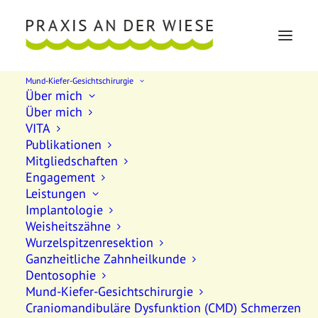
Mund-Kiefer-Gesichtschirurgie
Über mich
Über mich
VITA
Publikationen
Mitgliedschaften
Engagement
PD Dr. Dr. Katja Schwenzer-Zimmerer & Dr.
Leistungen
Stephan Zimmerer
Implantologie
Weisheitszähne
Fachärzte für Mund-Kiefer-Gesichtschirurgie,
Wurzelspitzenresektion
plastisch-ästhetische Operationen, Oralchirurgie
Ganzheitliche Zahnheilkunde
und Neurochirurgie
Dentosophie
Mund-Kiefer-Gesichtschirurgie
Schwerpunkt Neuraltherapie PartGmbB
Craniomandibuläre Dysfunktion (CMD) Schmerzen