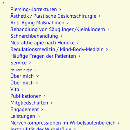
Piercing-Korrekturen
Berner Weg 9
Ästhetik / Plastische Gesichtschirurgie
Zugang: An der Wiese 2
Anti-Aging Maßnahmen
79539 Lörrach
Behandlung von Säuglingen/Kleinkindern
Schnarchbehandlung
Tel.
+49 7621 42 28 64 0
Neuraltherapie nach Huneke
team@praxis-an-der-wiese.de
Regulationsmedizin / Mind-Body-Medizin
Häufige Fragen der Patienten
Service
MKG MUND-, KIEFER-,
Neurochirurgie
GESICHTSCHIRURGIE
Über mich
NEURALTHERAPIE
Über mich
Vita
Publikationen
Implantologie
Mitgliedschaften
Engagement
Weisheitszähne
Leistungen
Wurzelspitzenresektion
Nervenkompressionen im Wirbelsäulenbereich
Ganzheitliche Zahnheilkunde
Instabilität der Wirbelsäule