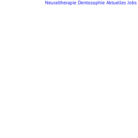
Neuraltherapie
Dentosophie
Aktuelles
Jobs
er mich
Über mich
Vita
Publikationen
Mitgliedschaften
Engagement
istungen
Nervenkompressionen
im
Wirbelsäulenbereich