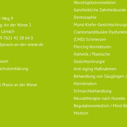
Wurzelspitzenresektion
Ganzheitliche Zahnheilkunde
Dentosophie
r Weg 9
Mund-Kiefer-Gesichtschirurg
g: An der Wiese 2
 Lörrach
Craniomandibuläre Dysfunkti
9 7621 42 28 64 0
(CMD) Schmerzen
praxis-an-der-wiese.de
Piercing-Korrekturen
Ästhetik / Plastische
ssum
Gesichtschirurgie
schutzerklärung
Anti-Aging Maßnahmen
Behandlung von Säuglingen /
Kleinkindern
6
Praxis an der Wiese
Schnarchbehandlung
Neuraltherapie nach Huneke
Regulationsmedizin / Mind-B
Medizin