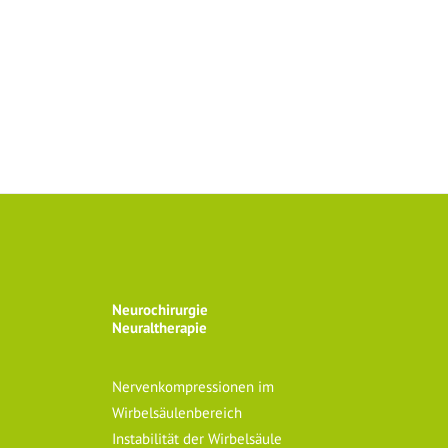
ufige Fragen
r Patienten
rvice
Neurochirurgie
Neuraltherapie
Nervenkompressionen im
Wirbelsäulenbereich
Instabilität der Wirbelsäule