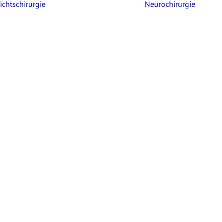
chtschirurgie
Neurochirurgie
Über mich
Über mich
Üb
VITA
Publikationen
Mitgliedschaften
Engagement
Leistungen
Implantologie
Le
Weisheitszähne
Wurzelspitzenresektion
Ganzheitliche
Zahnheilkunde
Dentosophie