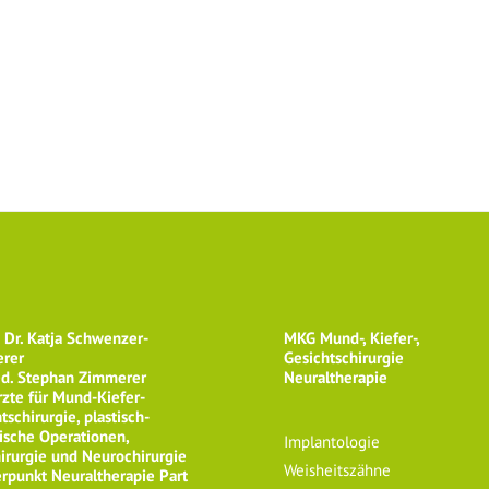
/ Mind-Body-
Hä
Medizin
de
Se
Häufige Fragen
der Patienten
Service
 Dr. Katja Schwenzer-
MKG Mund-, Kiefer-,
rer
Gesichtschirurgie
ed. Stephan Zimmerer
Neuraltherapie
zte für Mund-Kiefer-
tschirurgie, plastisch-
ische Operationen,
Implantologie
irurgie und Neurochirurgie
Weisheitszähne
rpunkt Neuraltherapie Part