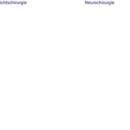
chtschirurgie
Neurochirurgie
Über mich
Über mich
Üb
VITA
Publikationen
Mitgliedschaften
Engagement
Leistungen
Implantologie
Le
Weisheitszähne
Wurzelspitzenresektion
Ganzheitliche
Zahnheilkunde
Dentosophie