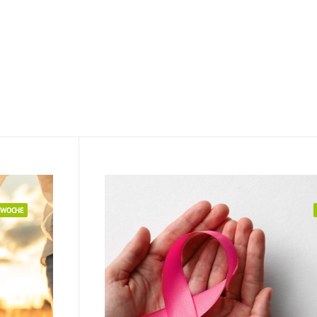
/ Mind-Body-
Hä
Medizin
de
Se
Häufige Fragen
der Patienten
Service
SWOCHE