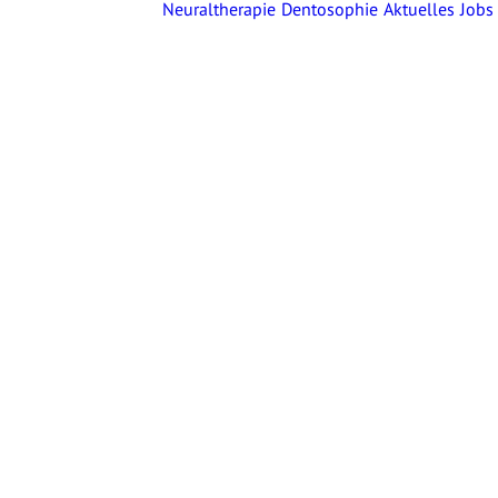
Neuraltherapie
Dentosophie
Aktuelles
Jobs
er mich
Über mich
Vita
Publikationen
Mitgliedschaften
Engagement
istungen
Nervenkompressionen
im
Wirbelsäulenbereich